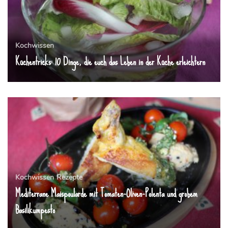
Kochwissen
Küchentricks: 10 Dinge, die euch das Leben in der Küche erleichtern
Kochwissen
Rezepte
Mediterrane Maispoularde mit Tomaten-Oliven-Polenta und grobem
Basilikumpesto