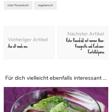
roter Rosenkohl
vegetarisch
Beitragsnavigation
Nächster Artikel
Vorheriger Artikel
Roter Rosenkohl mit warmer Nuss-
Aus alt mach neu
Vinaigrette und Kurkuma-
Kartoffelpüree
Für dich vielleicht ebenfalls interessant …