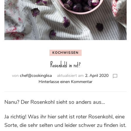
KOCHWISSEN
Rosenkohl in rot?
von
chef@cookinglisa
aktualisiert am
2. April 2020
zu
Hinterlasse einen Kommentar
Rosenkohl
in
rot?
Nanu? Der Rosenkohl sieht so anders aus…
Ja richtig! Was ihr hier seht ist roter Rosenkohl, eine
Sorte, die sehr selten und leider schwer zu finden ist.