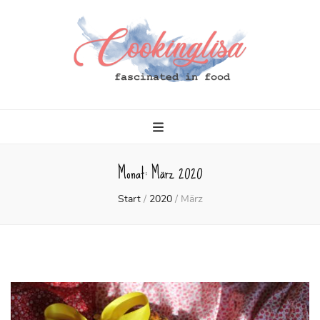
Cookinglisa
fascinated in food
Monat:
März 2020
Start
/
2020
/
März