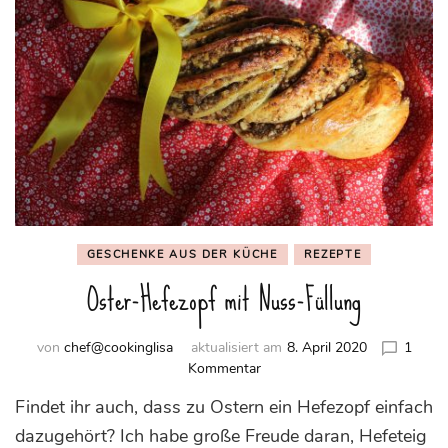
GESCHENKE AUS DER KÜCHE
REZEPTE
Oster-Hefezopf mit Nuss-Füllung
von
chef@cookinglisa
aktualisiert am
8. April 2020
1
zu
Kommentar
Oster-
Findet ihr auch, dass zu Ostern ein Hefezopf einfach
Hefezopf
mit
dazugehört? Ich habe große Freude daran, Hefeteig