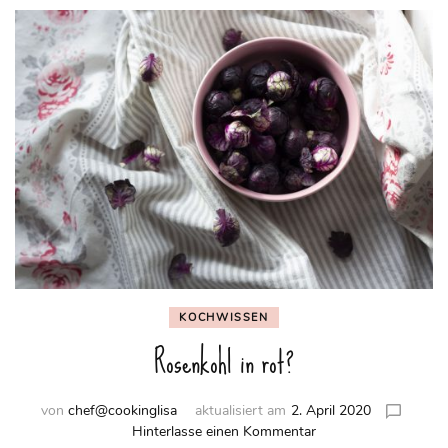
KOCHWISSEN
Rosenkohl in rot?
von
chef@cookinglisa
aktualisiert am
2. April 2020
zu
Hinterlasse einen Kommentar