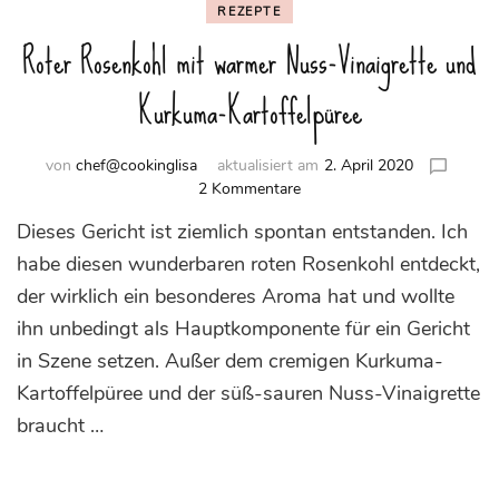
REZEPTE
Roter Rosenkohl mit warmer Nuss-Vinaigrette und
Kurkuma-Kartoffelpüree
von
chef@cookinglisa
aktualisiert am
2. April 2020
zu
2 Kommentare
Roter
Dieses Gericht ist ziemlich spontan entstanden. Ich
Rosenkohl
mit
habe diesen wunderbaren roten Rosenkohl entdeckt,
warmer
der wirklich ein besonderes Aroma hat und wollte
Nuss-
ihn unbedingt als Hauptkomponente für ein Gericht
Vinaigrette
und
in Szene setzen. Außer dem cremigen Kurkuma-
Kurkuma-
Kartoffelpüree und der süß-sauren Nuss-Vinaigrette
Kartoffelpüree
braucht …