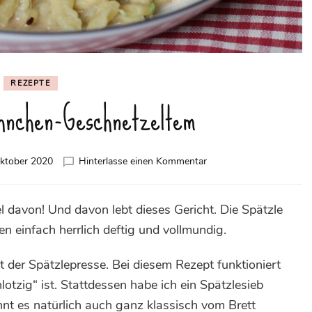
REZEPTE
hnchen-Geschnetzeltem
zu
ktober 2020
Hinterlasse einen Kommentar
Spätzle
mit
Hähnchen-
l davon! Und davon lebt dieses Gericht. Die Spätzle
Geschnetzeltem
n einfach herrlich deftig und vollmundig.
der Spätzlepresse. Bei diesem Rezept funktioniert
hlotzig“ ist. Stattdessen habe ich ein Spätzlesieb
önnt es natürlich auch ganz klassisch vom Brett