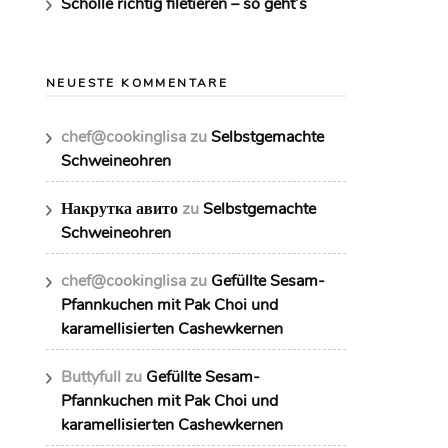
Scholle richtig filetieren – so geht’s
NEUESTE KOMMENTARE
chef@cookinglisa
zu
Selbstgemachte
Schweineohren
Накрутка авито
zu
Selbstgemachte
Schweineohren
chef@cookinglisa
zu
Gefüllte Sesam-
Pfannkuchen mit Pak Choi und
karamellisierten Cashewkernen
Buttyfull
zu
Gefüllte Sesam-
Pfannkuchen mit Pak Choi und
karamellisierten Cashewkernen