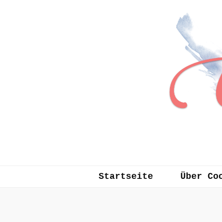
Cookinglisa
fascinated in food
Startseite
Über Co