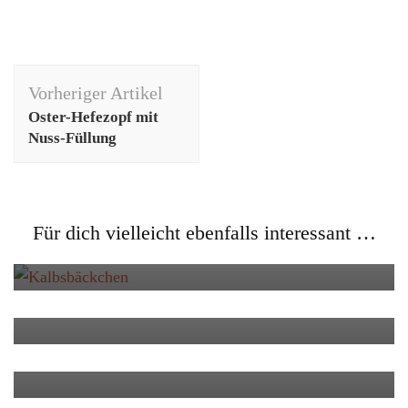
Beitragsnavigation
Vorheriger Artikel
Oster-Hefezopf mit
Nuss-Füllung
Rezepte
Für dich vielleicht ebenfalls interessant …
Oh ihr zarten Kalbsbäckchen
Kochwissen
Rezepte
So geht Blätterteig
Rezepte
Rhabarber-Heidelbeer-Kompott mit
Kardamom