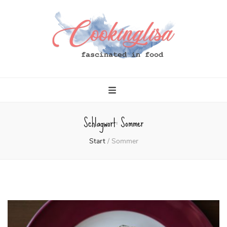
Cookinglisa
fascinated in food
Schlagwort:
Sommer
Start
/
Sommer