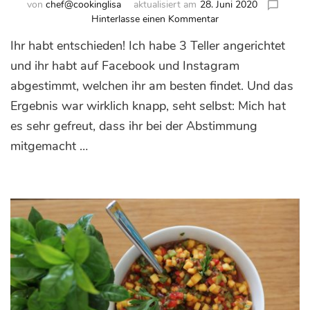
von
chef@cookinglisa
aktualisiert am
28. Juni 2020
zu
Hinterlasse einen Kommentar
Feldsalat
Ihr habt entschieden! Ich habe 3 Teller angerichtet
mit
Heidelbeer-
und ihr habt auf Facebook und Instagram
Vinaigrette
abgestimmt, welchen ihr am besten findet. Und das
und
Ergebnis war wirklich knapp, seht selbst: Mich hat
Feta
es sehr gefreut, dass ihr bei der Abstimmung
mitgemacht …