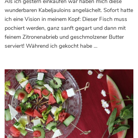
Als ich gestern einkaufen war haben mich diese
Kabeljau-
Röllchen
wunderbaren Kabeljauloins angelächelt. Sofort hatte
mit
ich eine Vision in meinem Kopf: Dieser Fisch muss
Zitronen-
pochiert werden, ganz sanft gegart und dann mit
Frischkäse
feinem Zitronenabrieb und geschmolzener Butter
serviert! Während ich gekocht habe …