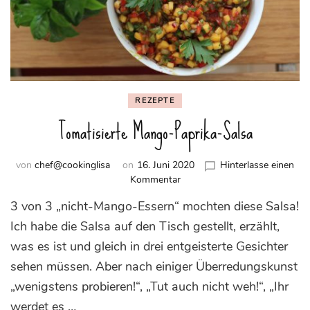
REZEPTE
Tomatisierte Mango-Paprika-Salsa
von
chef@cookinglisa
on
16. Juni 2020
Hinterlasse einen
zu
Kommentar
Tomatisierte
3 von 3 „nicht-Mango-Essern“ mochten diese Salsa!
Mango-
Paprika-
Ich habe die Salsa auf den Tisch gestellt, erzählt,
Salsa
was es ist und gleich in drei entgeisterte Gesichter
sehen müssen. Aber nach einiger Überredungskunst
„wenigstens probieren!“, „Tut auch nicht weh!“, „Ihr
werdet es …