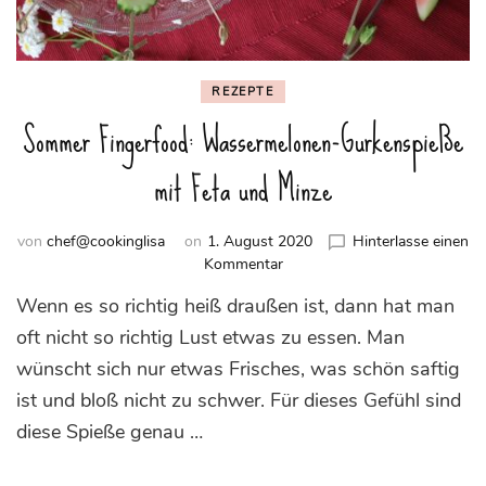
REZEPTE
Sommer Fingerfood: Wassermelonen-Gurkenspieße
mit Feta und Minze
von
chef@cookinglisa
on
1. August 2020
Hinterlasse einen
zu
Kommentar
Sommer
Wenn es so richtig heiß draußen ist, dann hat man
Fingerfood:
Wassermelonen-
oft nicht so richtig Lust etwas zu essen. Man
Gurkenspieße
wünscht sich nur etwas Frisches, was schön saftig
mit
ist und bloß nicht zu schwer. Für dieses Gefühl sind
Feta
und
diese Spieße genau …
Minze