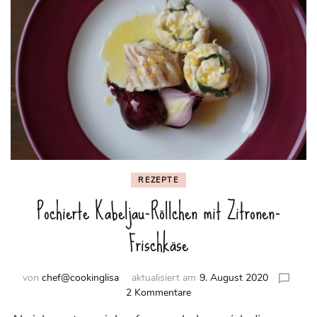
REZEPTE
Pochierte Kabeljau-Röllchen mit Zitronen-
Frischkäse
von
chef@cookinglisa
aktualisiert am
9. August 2020
zu
2 Kommentare
Pochierte