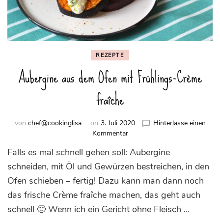
REZEPTE
Aubergine aus dem Ofen mit Frühlings-Crème
fraîche
von
chef@cookinglisa
on
3. Juli 2020
Hinterlasse einen
zu
Kommentar
Aubergine
Falls es mal schnell gehen soll: Aubergine
aus
dem
schneiden, mit Öl und Gewürzen bestreichen, in den
Ofen
Ofen schieben – fertig! Dazu kann man dann noch
mit
das frische Crème fraîche machen, das geht auch
Frühlings-
Crème
schnell 🙂 Wenn ich ein Gericht ohne Fleisch …
fraîche