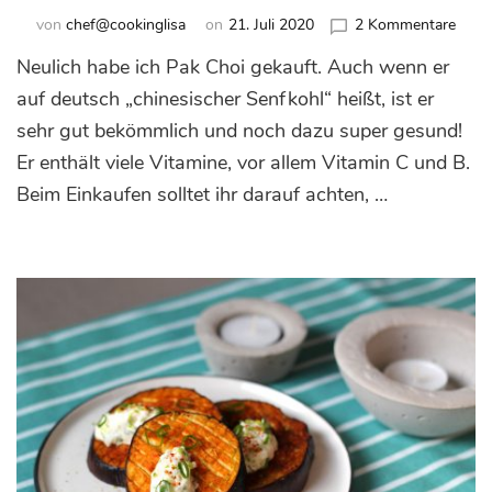
zu
von
chef@cookinglisa
on
21. Juli 2020
2 Kommentare
Gefül
Neulich habe ich Pak Choi gekauft. Auch wenn er
Sesa
Pfan
auf deutsch „chinesischer Senfkohl“ heißt, ist er
mit
sehr gut bekömmlich und noch dazu super gesund!
Pak
Er enthält viele Vitamine, vor allem Vitamin C und B.
Choi
und
Beim Einkaufen solltet ihr darauf achten, …
karam
Cash