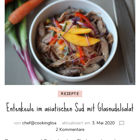
REZEPTE
Entenkeule im asiatischen Sud mit Glasnudelsalat
von
chef@cookinglisa
aktualisiert am
3. Mai 2020
zu
2 Kommentare
Entenkeule