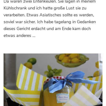
Da waren zwei Entenkeulen. Sie lagen in meinem
im
asiatischen
Kühlschrank und ich hatte große Lust sie zu
Sud
verarbeiten. Etwas Asiatisches sollte es werden,
mit
soviel war sicher. Ich habe tagelang in Gedanken
Glasnudelsalat
dieses Gericht erdacht und am Ende kam doch
etwas anderes …