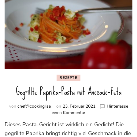
REZEPTE
Gegrillte Paprika-Pasta mit Avocado-Feta
von
chef@cookinglisa
on
23. Februar 2021
Hinterlasse
zu
einen Kommentar
Gegrillte
Dieses Pasta-Gericht ist wirklich ein Gedicht! Die
Paprika-
Pasta
gegrillte Paprika bringt richtig viel Geschmack in die