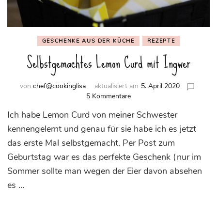
GESCHENKE AUS DER KÜCHE
REZEPTE
Selbstgemachtes Lemon Curd mit Ingwer
von
chef@cookinglisa
aktualisiert am
5. April 2020
zu
5 Kommentare
Selbstgemachtes
Ich habe Lemon Curd von meiner Schwester
Lemon
Curd
kennengelernt und genau für sie habe ich es jetzt
mit
das erste Mal selbstgemacht. Per Post zum
Ingwer
Geburtstag war es das perfekte Geschenk (nur im
Sommer sollte man wegen der Eier davon absehen
es …