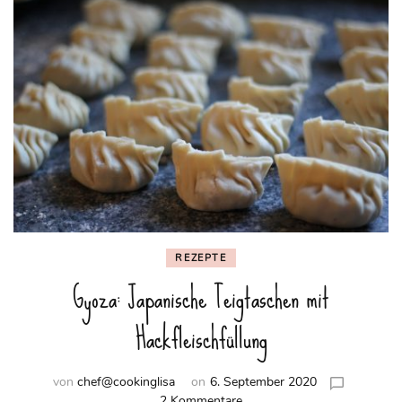
REZEPTE
Gyoza: Japanische Teigtaschen mit
Hackfleischfüllung
von
chef@cookinglisa
on
6. September 2020
zu
2 Kommentare