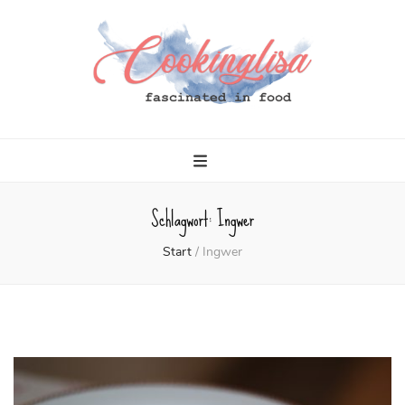
Cookinglisa
fascinated in food
Schlagwort:
Ingwer
Start
/
Ingwer