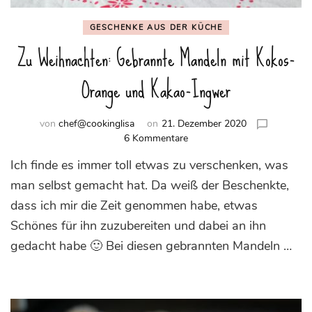
GESCHENKE AUS DER KÜCHE
Zu Weihnachten: Gebrannte Mandeln mit Kokos-
Orange und Kakao-Ingwer
von
chef@cookinglisa
on
21. Dezember 2020
zu
6 Kommentare
Zu
Ich finde es immer toll etwas zu verschenken, was
Weihnachten:
Gebrannte
man selbst gemacht hat. Da weiß der Beschenkte,
Mandeln
dass ich mir die Zeit genommen habe, etwas
mit
Schönes für ihn zuzubereiten und dabei an ihn
Kokos-
Orange
gedacht habe 🙂 Bei diesen gebrannten Mandeln …
und
Kakao-
Ingwer