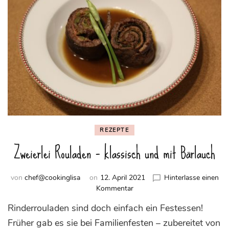
REZEPTE
Zweierlei Rouladen – klassisch und mit Bärlauch
von
chef@cookinglisa
on
12. April 2021
Hinterlasse einen
zu
Kommentar
Zweierlei
Rinderrouladen sind doch einfach ein Festessen!
Rouladen
–
Früher gab es sie bei Familienfesten – zubereitet von