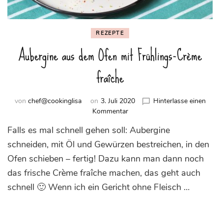
REZEPTE
Aubergine aus dem Ofen mit Frühlings-Crème
fraîche
von
chef@cookinglisa
on
3. Juli 2020
Hinterlasse einen
zu
Kommentar
Aubergine
Falls es mal schnell gehen soll: Aubergine
aus
dem
schneiden, mit Öl und Gewürzen bestreichen, in den
Ofen
Ofen schieben – fertig! Dazu kann man dann noch
mit
das frische Crème fraîche machen, das geht auch
Frühlings-
Crème
schnell 🙂 Wenn ich ein Gericht ohne Fleisch …
fraîche