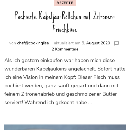
REZEPTE
Pochierte Kabeljau-Röllchen mit Zitronen-
Frischkäse
von
chef@cookinglisa
aktualisiert am
9. August 2020
zu
2 Kommentare
Pochierte
Als ich gestern einkaufen war haben mich diese
Kabeljau-
Röllchen
wunderbaren Kabeljauloins angelächelt. Sofort hatte
mit
ich eine Vision in meinem Kopf: Dieser Fisch muss
Zitronen-
pochiert werden, ganz sanft gegart und dann mit
Frischkäse
feinem Zitronenabrieb und geschmolzener Butter
serviert! Während ich gekocht habe …