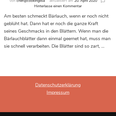
von
chef@cookinglisa
aktualisiert am
20. April 2020
zu
Hinterlasse einen Kommentar
Bärlauch-
Am besten schmeckt Bärlauch, wenn er noch nicht
Frikadellen
mit
geblüht hat. Dann hat er noch die ganze Kraft
Joghurt
seines Geschmacks in den Blättern. Wenn man die
Bärlauchblätter dann einmal geernet hat, muss man
sie schnell verarbeiten. Die Blätter sind so zart, …
Datenschutzerklärung
Impressum