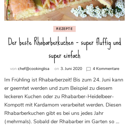
REZEPTE
Der beste Rhabarberkuchen – super fluffig und
super einfach
zu
von
chef@cookinglisa
on
3. Juni 2020
4 Kommentare
Der
Im Frühling ist Rhabarberzeit! Bis zum 24. Juni kann
beste
Rhab
er geerntet werden und zum Beispiel zu diesem
–
leckeren Kuchen oder zu Rhabarber-Heidelbeer-
super
Kompott mit Kardamom verarbeitet werden. Diesen
fluffi
und
Rhabarberkuchen gibt es bei uns jedes Jahr
super
(mehrmals). Sobald der Rhabarber im Garten so …
einfa