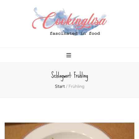
Cookinglisa
fascinated in food
Schlagwort:
Frühling
Start
/
Frühling