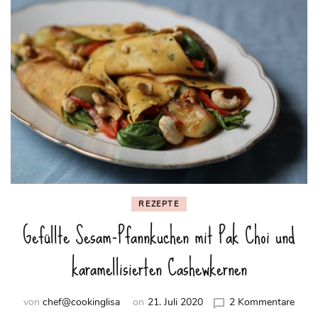
REZEPTE
Gefüllte Sesam-Pfannkuchen mit Pak Choi und
karamellisierten Cashewkernen
zu
von
chef@cookinglisa
on
21. Juli 2020
2 Kommentare
Gefül