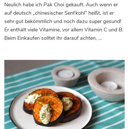
Neulich habe ich Pak Choi gekauft. Auch wenn er
Sesa
Pfan
auf deutsch „chinesischer Senfkohl“ heißt, ist er
mit
sehr gut bekömmlich und noch dazu super gesund!
Pak
Er enthält viele Vitamine, vor allem Vitamin C und B.
Choi
und
Beim Einkaufen solltet ihr darauf achten, …
karam
Cash