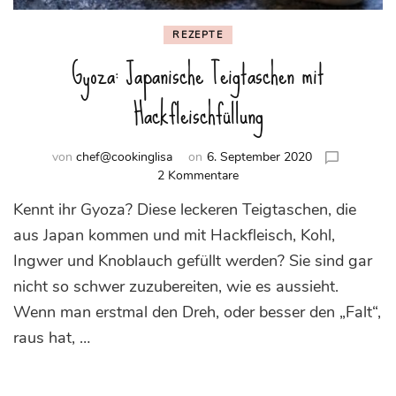
REZEPTE
Gyoza: Japanische Teigtaschen mit
Hackfleischfüllung
von
chef@cookinglisa
on
6. September 2020
zu
2 Kommentare
Gyoza:
Kennt ihr Gyoza? Diese leckeren Teigtaschen, die
Japanische
Teigtaschen
aus Japan kommen und mit Hackfleisch, Kohl,
mit
Ingwer und Knoblauch gefüllt werden? Sie sind gar
Hackfleischfüllung
nicht so schwer zuzubereiten, wie es aussieht.
Wenn man erstmal den Dreh, oder besser den „Falt“,
raus hat, …