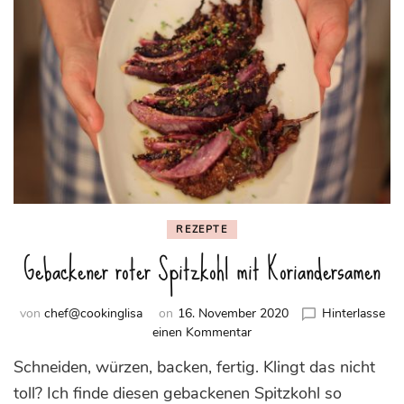
REZEPTE
Gebackener roter Spitzkohl mit Koriandersamen
von
chef@cookinglisa
on
16. November 2020
Hinterlasse
zu
einen Kommentar
Gebackener
Schneiden, würzen, backen, fertig. Klingt das nicht
roter
Spitzkohl
toll? Ich finde diesen gebackenen Spitzkohl so