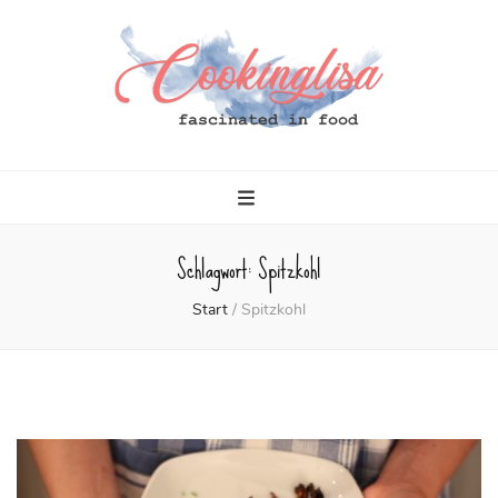
Cookinglisa
fascinated in food
Schlagwort:
Spitzkohl
Start
/
Spitzkohl