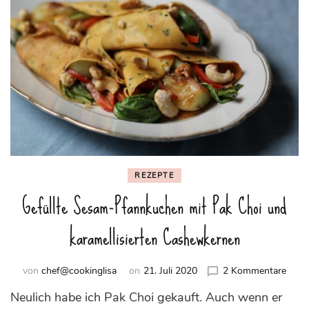
REZEPTE
Gefüllte Sesam-Pfannkuchen mit Pak Choi und
karamellisierten Cashewkernen
zu
von
chef@cookinglisa
on
21. Juli 2020
2 Kommentare
Gefül
Neulich habe ich Pak Choi gekauft. Auch wenn er
Sesa