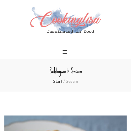
Cookinglisa
fascinated in food
Schlagwort:
Sesam
Start
/
Sesam