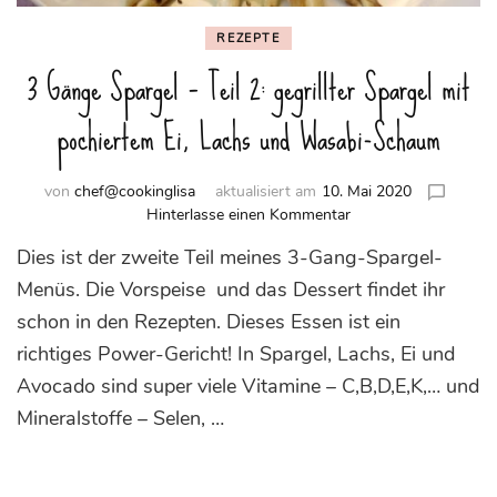
REZEPTE
3 Gänge Spargel – Teil 2: gegrillter Spargel mit
pochiertem Ei, Lachs und Wasabi-Schaum
von
chef@cookinglisa
aktualisiert am
10. Mai 2020
zu
Hinterlasse einen Kommentar
3
Dies ist der zweite Teil meines 3-Gang-Spargel-
Gänge
Spargel
Menüs. Die Vorspeise und das Dessert findet ihr
–
schon in den Rezepten. Dieses Essen ist ein
Teil
richtiges Power-Gericht! In Spargel, Lachs, Ei und
2:
gegrillter
Avocado sind super viele Vitamine – C,B,D,E,K,… und
Spargel
Mineralstoffe – Selen, …
mit
pochiertem
Ei,
Lachs