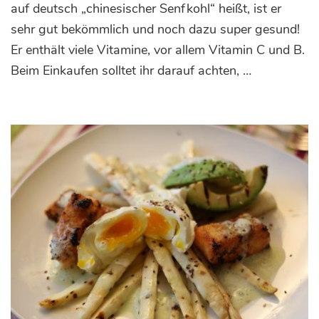
Pfan
auf deutsch „chinesischer Senfkohl“ heißt, ist er
mit
sehr gut bekömmlich und noch dazu super gesund!
Pak
Er enthält viele Vitamine, vor allem Vitamin C und B.
Choi
und
Beim Einkaufen solltet ihr darauf achten, …
karam
Cash