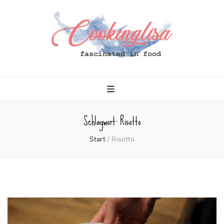
Cookinglisa
fascinated in food
Schlagwort:
Risotto
Start
/
Risotto