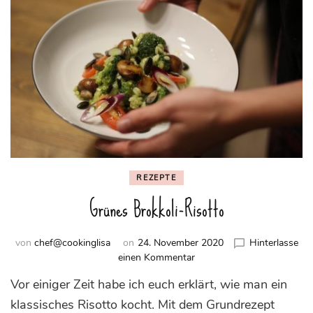
REZEPTE
Grünes Brokkoli-Risotto
von
chef@cookinglisa
on
24. November 2020
Hinterlasse
zu
einen Kommentar
Grünes
Vor einiger Zeit habe ich euch erklärt, wie man ein
Brokkoli-
Risotto
klassisches Risotto kocht. Mit dem Grundrezept