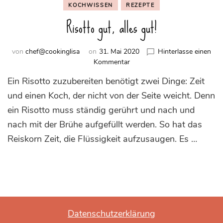
KOCHWISSEN
REZEPTE
Risotto gut, alles gut!
von
chef@cookinglisa
on
31. Mai 2020
Hinterlasse einen
zu
Kommentar
Risotto
Ein Risotto zuzubereiten benötigt zwei Dinge: Zeit
gut,
alles
und einen Koch, der nicht von der Seite weicht. Denn
gut!
ein Risotto muss ständig gerührt und nach und
nach mit der Brühe aufgefüllt werden. So hat das
Reiskorn Zeit, die Flüssigkeit aufzusaugen. Es …
Datenschutzerklärung