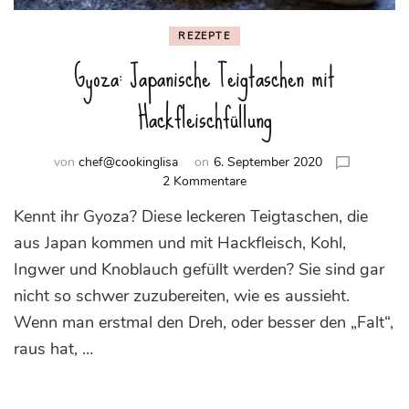
REZEPTE
Gyoza: Japanische Teigtaschen mit
Hackfleischfüllung
von
chef@cookinglisa
on
6. September 2020
zu
2 Kommentare
Gyoza:
Kennt ihr Gyoza? Diese leckeren Teigtaschen, die
Japanische
Teigtaschen
aus Japan kommen und mit Hackfleisch, Kohl,
mit
Ingwer und Knoblauch gefüllt werden? Sie sind gar
Hackfleischfüllung
nicht so schwer zuzubereiten, wie es aussieht.
Wenn man erstmal den Dreh, oder besser den „Falt“,
raus hat, …