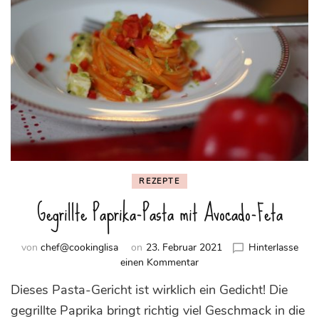
REZEPTE
Gegrillte Paprika-Pasta mit Avocado-Feta
von
chef@cookinglisa
on
23. Februar 2021
Hinterlasse
zu
einen Kommentar
Gegrillte
Dieses Pasta-Gericht ist wirklich ein Gedicht! Die
Paprika-
Pasta
gegrillte Paprika bringt richtig viel Geschmack in die