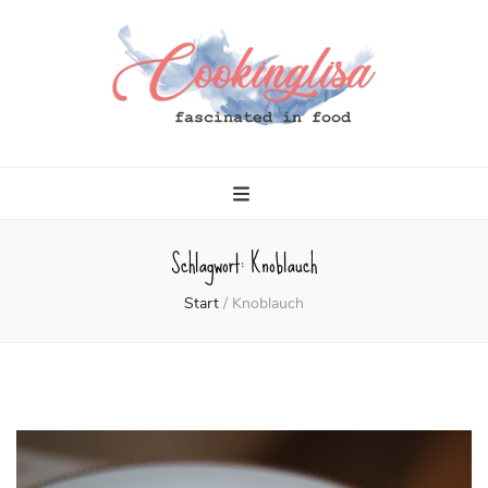
Cookinglisa
fascinated in food
Schlagwort:
Knoblauch
Start
/
Knoblauch