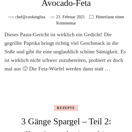
Avocado-Feta
von
chef@cookinglisa
on
23. Februar 2021
Hinterlasse einen
zu
Kommentar
Gegrillte
Dieses Pasta-Gericht ist wirklich ein Gedicht! Die
Paprika-
Pasta
gegrillte Paprika bringt richtig viel Geschmack in die
mit
Soße und gibt ihr eine unglaublich schöne Sämigkeit. Es
Avocado-
ist wirklich nicht schwer zuzubereiten, probiert es doch
Feta
mal aus 🙂 Die Feta-Würfel werden dann statt …
REZEPTE
3 Gänge Spargel – Teil 2: