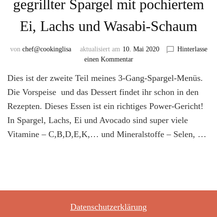
gegrillter Spargel mit pochiertem
Ei, Lachs und Wasabi-Schaum
von
chef@cookinglisa
aktualisiert am
10. Mai 2020
Hinterlasse
zu
einen Kommentar
3
Dies ist der zweite Teil meines 3-Gang-Spargel-Menüs.
Gänge
Spargel
Die Vorspeise und das Dessert findet ihr schon in den
–
Rezepten. Dieses Essen ist ein richtiges Power-Gericht!
Teil
In Spargel, Lachs, Ei und Avocado sind super viele
2:
gegrillter
Vitamine – C,B,D,E,K,… und Mineralstoffe – Selen, …
Spargel
mit
pochiertem
Ei,
Lachs
und
Wasabi-
Datenschutzerklärung
Schaum