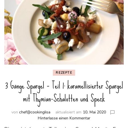
REZEPTE
3 Gänge Spargel – Teil 1: karamellisierter Spargel
mit Thymian-Schalotten und Speck
von
chef@cookinglisa
aktualisiert am
10. Mai 2020
zu
Hinterlasse einen Kommentar
3