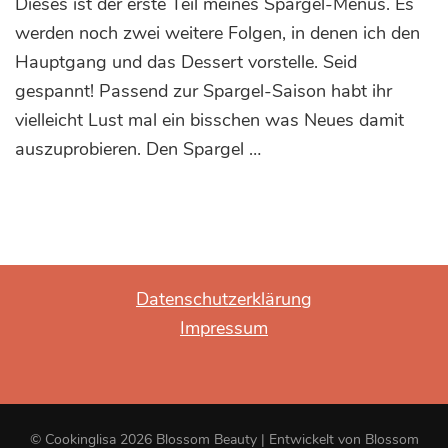
Dieses ist der erste Teil meines Spargel-Menüs. Es
Gänge
Spargel
werden noch zwei weitere Folgen, in denen ich den
–
Hauptgang und das Dessert vorstelle. Seid
Teil
gespannt! Passend zur Spargel-Saison habt ihr
1:
karamellisierter
vielleicht Lust mal ein bisschen was Neues damit
Spargel
auszuprobieren. Den Spargel …
mit
Thymian-
Schalotten
und
Speck
Datenschutzerklärung
Impressum
© Cookinglisa 2026
Blossom Beauty | Entwickelt von
Blossom