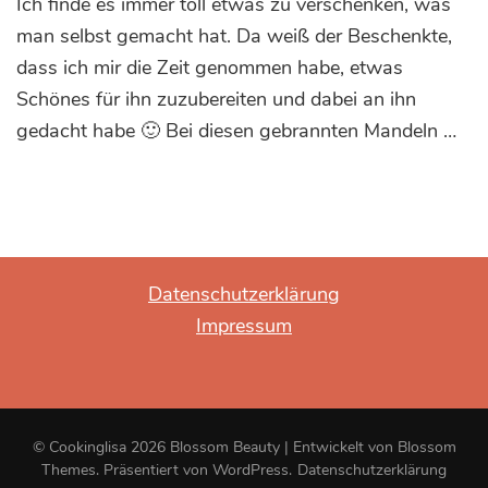
Ich finde es immer toll etwas zu verschenken, was
Weihnachten:
Gebrannte
man selbst gemacht hat. Da weiß der Beschenkte,
Mandeln
dass ich mir die Zeit genommen habe, etwas
mit
Schönes für ihn zuzubereiten und dabei an ihn
Kokos-
Orange
gedacht habe 🙂 Bei diesen gebrannten Mandeln …
und
Kakao-
Ingwer
Datenschutzerklärung
Impressum
© Cookinglisa 2026
Blossom Beauty | Entwickelt von
Blossom
Themes
. Präsentiert von
WordPress
.
Datenschutzerklärung