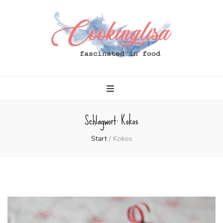
Cookinglisa
fascinated in food
Schlagwort:
Kokos
Start
/
Kokos