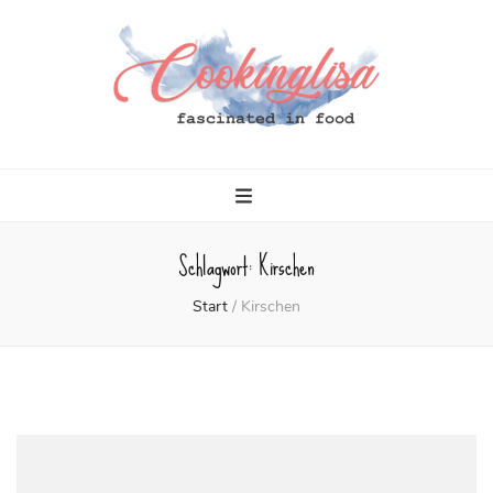
Cookinglisa
fascinated in food
Schlagwort:
Kirschen
Start
/
Kirschen