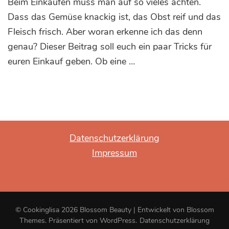
Beim Einkaufen muss man auf so vieles achten.
Tipps
für
Dass das Gemüse knackig ist, das Obst reif und das
euren
Fleisch frisch. Aber woran erkenne ich das denn
Lebensmittel-
genau? Dieser Beitrag soll euch ein paar Tricks für
Einkauf:
So
euren Einkauf geben. Ob eine …
erkennt
ihr
Frische
Datenschutzerklärung
Impressum
© Cookinglisa 2026
Blossom Beauty | Entwickelt von
Blossom
Themes
. Präsentiert von
WordPress
.
Datenschutzerklärung