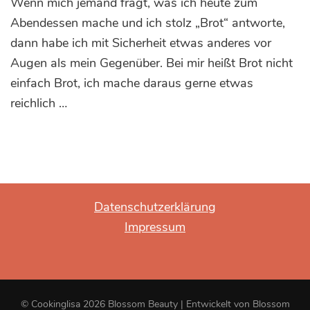
Wenn mich jemand fragt, was ich heute zum
Hirschrücken
auf
Abendessen mache und ich stolz „Brot“ antworte,
Röstbrot
dann habe ich mit Sicherheit etwas anderes vor
mit
Augen als mein Gegenüber. Bei mir heißt Brot nicht
Ziegenkäse
einfach Brot, ich mache daraus gerne etwas
reichlich …
Datenschutzerklärung
Impressum
© Cookinglisa 2026
Blossom Beauty | Entwickelt von
Blossom