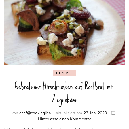
REZEPTE
Gebratener Hirschrücken auf Röstbrot mit
Ziegenkäse
von
chef@cookinglisa
aktualisiert am
23. Mai 2020
zu
Hinterlasse einen Kommentar
Gebratener