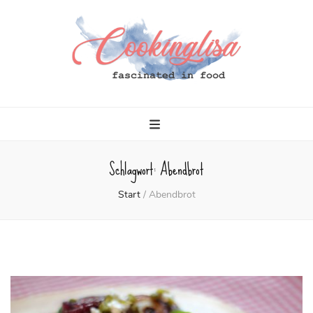
Cookinglisa
fascinated in food
Schlagwort:
Abendbrot
Start
/
Abendbrot