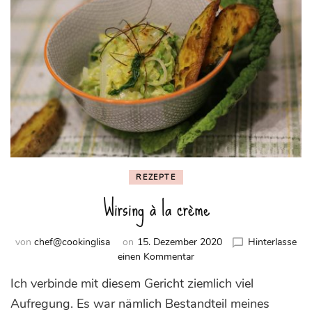
REZEPTE
Wirsing à la crème
von
chef@cookinglisa
on
15. Dezember 2020
Hinterlasse
zu
einen Kommentar
Wirsing
Ich verbinde mit diesem Gericht ziemlich viel
à
la
Aufregung. Es war nämlich Bestandteil meines