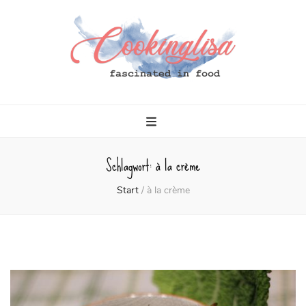
Cookinglisa
fascinated in food
Schlagwort:
à la crème
Start
/
à la crème